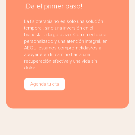
¡Da el primer paso!
La fisioterapia no es solo una solución
temporal, sino una inversión en el
bienestar a largo plazo. Con un enfoque
personalizado y una atención integral, en
AEQUI estamos comprometidas/os a
apoyarte en tu camino hacia una
recuperación efectiva y una vida sin
dolor.
Agenda tu cita