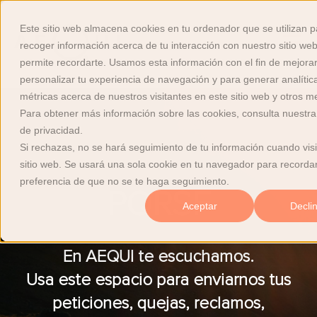
Este sitio web almacena cookies en tu ordenador que se utilizan p
Abrir n
recoger información acerca de tu interacción con nuestro sitio we
permite recordarte. Usamos esta información con el fin de mejorar
personalizar tu experiencia de navegación y para generar analític
métricas acerca de nuestros visitantes en este sitio web y otros m
Para obtener más información sobre las cookies, consulta nuestra 
de privacidad.
Si rechazas, no se hará seguimiento de tu información cuando visi
sitio web. Se usará una sola cookie en tu navegador para recordar
preferencia de que no se te haga seguimiento.
PQRSF
Aceptar
Decli
En AEQUI te escuchamos.
Usa este espacio para enviarnos tus
peticiones, quejas, reclamos,