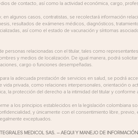
edios de contacto, así como la actividad económica, cargo, profe
, en algunos casos, contratistas, se recolectará información relaci
esis, resultados de exámenes médicos, diagnósticos, tratamientos
ecializadas, así como el estado de vacunación y síntomas asocia
 personas relacionadas con el titular, tales como representantes 
mbres y medios de localización. De igual manera, podrá solicita
ficaciones, cargo o funciones desempeñadas.
 para la adecuada prestación de servicios en salud, se podrá acce
e vida privada, como relaciones interpersonales, orientación o ac
a, la protección del derecho a la intimidad del titular y conforme a
orme a los principios establecidos en la legislación colombiana s
nfidencialidad, y únicamente con el consentimiento libre, previo, 
 legalmente exceptuados.
NTEGRALES MEDICOL SAS.
– AEQUI Y
MANEJO DE INFORMACIÓN