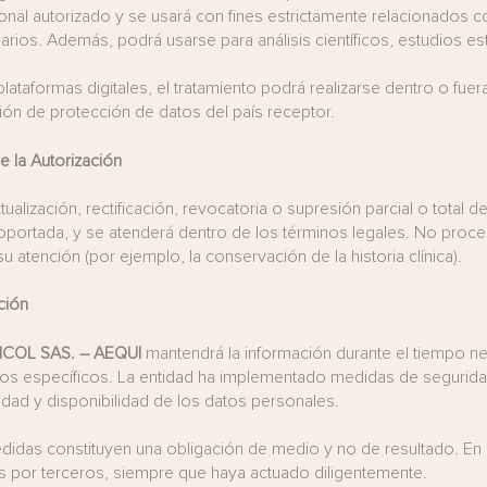
sonal autorizado y se usará con fines estrictamente relacionados con
rios. Además, podrá usarse para análisis científicos, estudios esta
plataformas digitales, el tratamiento podrá realizarse dentro o fuera
ción de protección de datos del país receptor.
e la Autorización
actualización, rectificación, revocatoria o supresión parcial o total
portada, y se atenderá dentro de los términos legales. No proce
u atención (por ejemplo, la conservación de la historia clínica).
ción
COL SAS. – AEQUI
mantendrá la información durante el tiempo nec
zos específicos. La entidad ha implementado medidas de seguridad 
gridad y disponibilidad de los datos personales.
idas constituyen una obligación de medio y no de resultado. En 
 por terceros, siempre que haya actuado diligentemente.