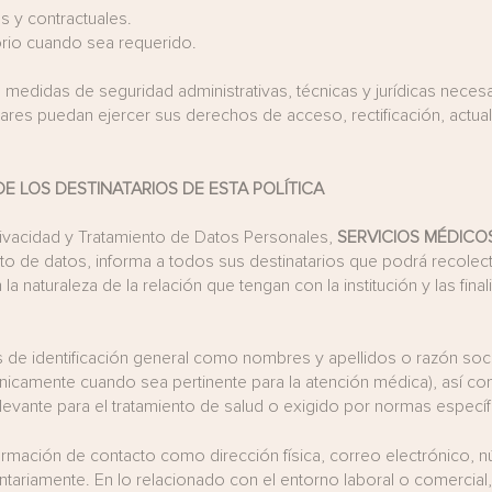
s y contractuales.
torio cuando sea requerido.
edidas de seguridad administrativas, técnicas y jurídicas necesar
tulares puedan ejercer sus derechos de acceso, rectificación, actua
E LOS DESTINATARIOS DE ESTA
POLÍTICA
Privacidad y Tratamiento de Datos Personales,
SERVICIOS MÉDICOS
o de datos, informa a todos sus destinatarios que podrá recolecta
a naturaleza de la relación que tengan con la institución y las fi
s de identificación general como nombres y apellidos o razón so
únicamente cuando sea pertinente para la atención médica), así co
levante para el tratamiento de salud o exigido por normas específ
rmación de contacto como dirección física, correo electrónico, nú
ariamente. En lo relacionado con el entorno laboral o comercial,