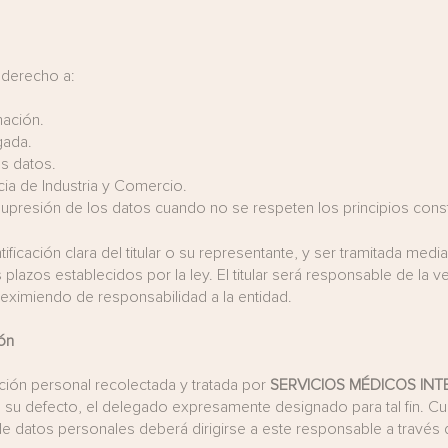
 derecho a:
mación.
gada.
s datos.
cia de Industria y Comercio.
a supresión de los datos cuando no se respeten los principios const
ificación clara del titular o su representante, y ser tramitada medi
 plazos establecidos por la ley. El titular será responsable de la 
 eximiendo de responsabilidad a la entidad.
ón
ción personal recolectada y tratada por
SERVICIOS
MÉDICOS INT
n su defecto, el delegado expresamente designado para tal fin. Cua
e datos personales deberá dirigirse a este responsable a través d