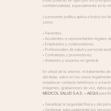
Estas políticas se rigen por los principio
confidencialidad, especialmente en lo rel
La presente política aplica a todos los t
como:
•
Pacientes.
•
Acudientes o representantes legales 
•
Empleados y colaboradores.
•
Profesionales de salud y personal asist
•
Contratistas y proveedores.
•
Visitantes y usuarios en general.
En virtud de lo anterior, el tratamiento
del titular, salvo en los casos legalment
establecer contacto telefónico o a través
imágenes, grabaciones de voz, datos per
MEDICOL SALUD S.A.S. – AEQUI
para fi
•
Garantizar la seguridad física y del pers
•
Gestionar adecuadamente los servicios