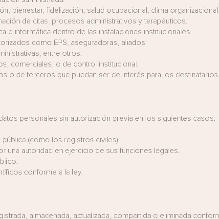
n, bienestar, fidelización, salud ocupacional,
clima organizaciona
ción de citas, procesos administrativos y terapéuticos.
ca e informática dentro de las instalaciones institucionales.
utorizados como EPS, aseguradoras, aliados
inistrativas, entre otros.
s, comerciales, o de control institucional.
 o de terceros que puedan ser de interés para los destinatarios d
 datos personales sin autorización previa en los siguientes casos:
pública (como los registros civiles).
r una autoridad en ejercicio de sus funciones legales.
blico.
ntíficos conforme a la ley.
istrada, almacenada, actualizada, compartida o eliminada conforme