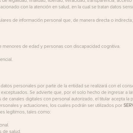
s de legalidad, finalidad, libertad, veracidad, transparencia, acceso
acionado con la atención en salud, en la cual se tratan datos sensi
itulares de información personal que, de manera directa o indirecta,
de menores de edad y personas con discapacidad cognitiva.
encial.
 de datos personales por parte de la entidad se realizará con el co
e exceptuados. Se advierte que, por el solo hecho de ingresar a las 
 de canales digitales con personal autorizado, el titular acepta la
sonales y actuaciones, los cuales podrán ser utilizados por
SER
nes legítimos, tales como:
onal.
 de salud.