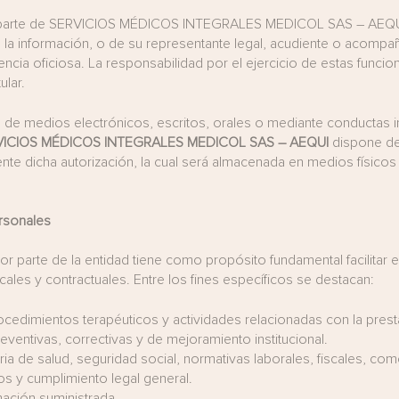
 parte de SERVICIOS MÉDICOS INTEGRALES MEDICOL SAS – AEQUI re
e la información, o de su representante legal, acudiente o acompaña
encia oficiosa. La responsabilidad por el ejercicio de estas func
ular.
 de medios electrónicos, escritos, orales o mediante conductas in
VICIOS MÉDICOS INTEGRALES MEDICOL SAS – AEQUI
dispone de
e dicha autorización, la cual será almacenada en medios físicos 
ersonales
or parte de la entidad tiene como propósito fundamental facilitar 
iscales y contractuales. Entre los fines específicos se destacan:
cedimientos terapéuticos y actividades relacionadas con la prest
ventivas, correctivas y de mejoramiento institucional.
 de salud, seguridad social, normativas laborales, fiscales, comer
os y cumplimiento legal general.
mación suministrada.