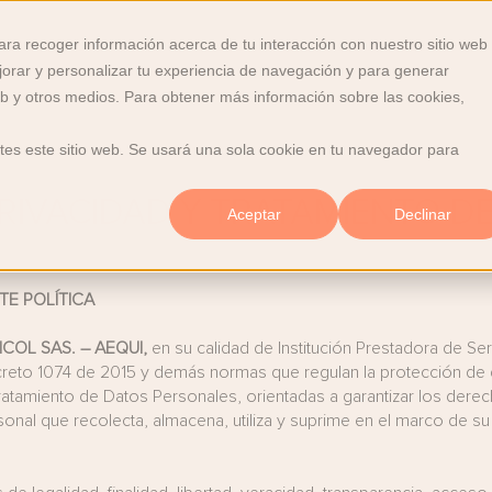
ara recoger información acerca de tu interacción con nuestro sitio web
Servicios
Quiénes somos
Empresas
Bl
jorar y personalizar tu experiencia de navegación y para generar
Mostrar submenú de Servicios
web y otros medios. Para obtener más información sobre las cookies,
tes este sitio web. Se usará una sola cookie en tu navegador para
PRIVACIDAD Y TRATAMIENTO D
Aceptar
Declinar
TE POLÍTICA
COL SAS. – AEQUI,
en su calidad de Institución Prestadora de Ser
Decreto 1074 de 2015 y demás normas que regulan la protección d
Tratamiento de Datos Personales, orientadas a garantizar los derec
al que recolecta, almacena, utiliza y suprime en el marco de su ac