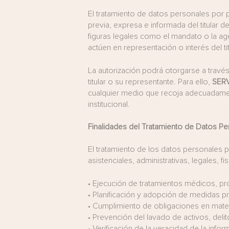
El tratamiento de datos personales por
previa, expresa e informada del titular d
figuras legales como el mandato o la ag
actúen en representación o interés del tit
La autorización podrá otorgarse a través
titular o su representante. Para ello,
SER
cualquier medio que recoja adecuadament
institucional.
Finalidades del Tratamiento de Datos P
El tratamiento de los datos personales p
asistenciales, administrativas, legales, f
•
Ejecución de tratamientos médicos, pro
•
Planificación y adopción de medidas pre
•
Cumplimiento de obligaciones en materia
•
Prevención del lavado de activos, delit
•
Verificación de la veracidad de la infor