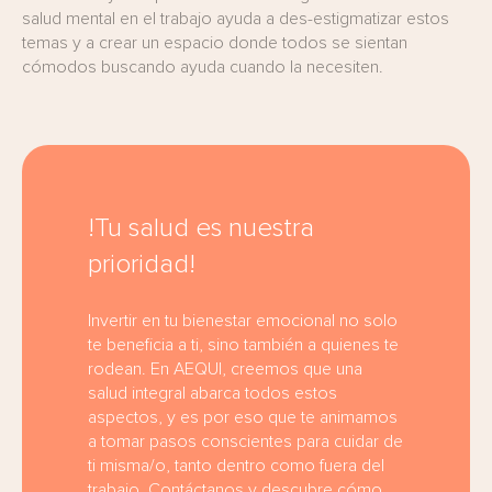
salud mental en el trabajo ayuda a des-estigmatizar estos
temas y a crear un espacio donde todos se sientan
cómodos buscando ayuda cuando la necesiten.
!Tu salud es nuestra
prioridad!
Invertir en tu bienestar emocional no solo
te beneficia a ti, sino también a quienes te
rodean. En AEQUI, creemos que una
salud integral abarca todos estos
aspectos, y es por eso que te animamos
a tomar pasos conscientes para cuidar de
ti misma/o, tanto dentro como fuera del
trabajo. Contáctanos y descubre cómo